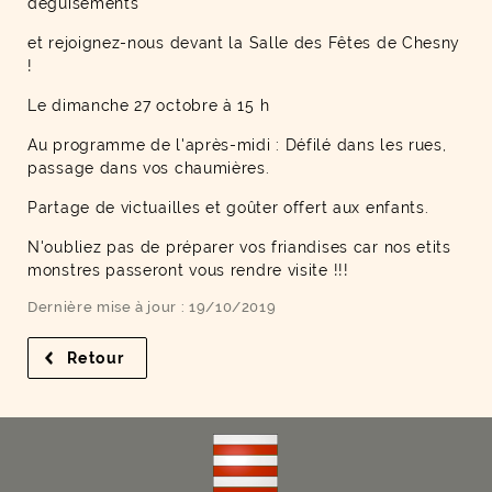
déguisements
et rejoignez-nous devant la Salle des Fêtes de Chesny
!
Le dimanche 27 octobre à 15 h
Au programme de l'après-midi : Défilé dans les rues,
passage dans vos chaumières.
Partage de victuailles et goûter offert aux enfants.
N'oubliez pas de préparer vos friandises car nos etits
monstres passeront vous rendre visite !!!
Dernière mise à jour : 19/10/2019
Retour
à la liste des résultats
F
I
Y
Li
X