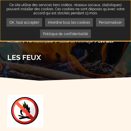
Ce site utilise des services tiers (vidéos, réseaux sociaux, statistiques)
pouvant installer des cookies. Ces cookies ne sont déposés qu’avec votre
accord qui est stockés pendant 13 mois.
OK, tout accepter
Interdire tous les cookies
Personnaliser
Politique de confidentialité
Accueil
Vie municipale
Guide du voisinage
Page active :
Les feux
LES FEUX