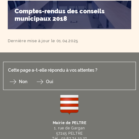
Comptes-rendus des conseils
municipaux 2018
Dernière mise à jour le 01.04.2025
Cette page a-t-elle répondu à vos attentes ?
Non
Oui
F
I
Y
Li
X
Mairie de PELTRE
1, rue de Gargan
57245 PELTRE
Tél : 03 87 74 22 27