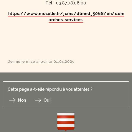
Tél.: 03.87.78.06.00
https://www.moselle.fr/jcms/dlmnd_5068/en/dem
arches-services
Dernière mise à jour le 01.04.2025
Cette page a-t-elle répondu à vos attentes ?
Non
Oui
F
I
Y
Li
X