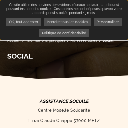
Ce site utilise des services tiers (vidéos, réseaux sociaux, statistiques)
pouvant installer des cookies. Ces cookies ne sont déposés qu’avec votre
accord qui est stockés pendant 13 mois.
OK, tout accepter
Interdire tous les cookies
Personnaliser
Politique de confidentialité
Accueil
Informations pratiques
Adresses utiles
Page active :
Social
SOCIAL
ASSISTANCE SOCIALE
Centre Moselle Solidarité
1, rue Claude Chappe 57000 METZ